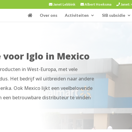
Janet Lebbink
Albert Hoeksma
Janet: 
Over ons
Activiteiten
SIB subsidie
e voor Iglo in Mexico
producten in West-Europa, met vele
ndus. Het bedrijf wil uitbreiden naar andere
rika. Ook Mexico lijkt een veelbelovende
m een betrouwbare distributeur te vinden