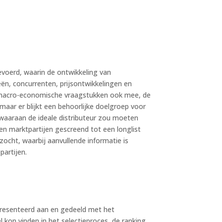
voerd, waarin de ontwikkeling van
ën, concurrenten, prijsontwikkelingen en
n macro-economische vraagstukken ook mee, de
maar er blijkt een behoorlijke doelgroep voor
 waaraan de ideale distributeur zou moeten
den marktpartijen gescreend tot een longlist
ezocht, waarbij aanvullende informatie is
partijen.
epresenteerd aan en gedeeld met het
on vinden in het selectieproces, de ranking