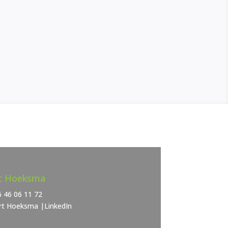
rt Hoeksma
6 46 06 11 72
ert Hoeksma
|
LinkedIn