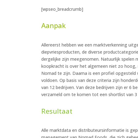
[wpseo_breadcrumb]
Aanpak
Allereerst hebben we een marktverkenning uitge
diepvriesproducten, de diverse productcategorie
dergelijke zijn meegenomen. Natuurlijk spele
koopkracht is over het algemeen niet zo hoog, 
Nomad te zijn. Daarna is een profiel opgesteld
voldoen. Op basis van deze criteria zijn honder
van 12 bedrijven. Van deze bedrijven zijn er 6 b
verzameld om te komen tot een shortlist van 3 
Resultaat
Alle marktdata en distributeursinformatie is g
management van Nomad Foods, die zich geheel k